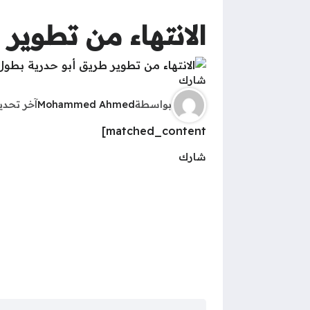
الانتهاء من تطوير ط
شارك
بواسطة
Mohammed Ahmed
آخر تحد
matched_content]
شارك