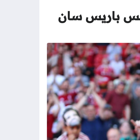
بول ينافس باريس سان