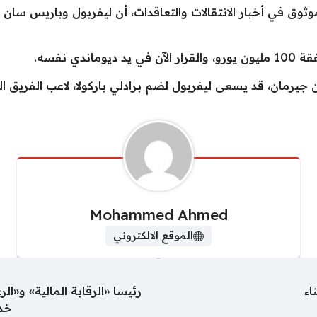
لموثوق في أخبار الانتقالات والتعاقدات، أن ليفربول وباريس س
دي نفسه.
جيرمان، قد يسعى ليفربول لضم برادلي باركولا، لاعب الفريق ا
Mohammed Ahmed
الموقع الالكتروني
اء
رئيسا «الرقابة المالية» و«ال
خدم