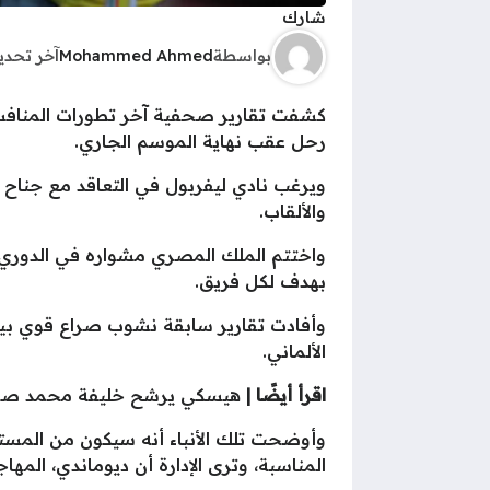
شارك
بواسطة
Mohammed Ahmed
آخر تحد
كشفت تقارير صحفية آخر تطورات المنافسة
رحل عقب نهاية الموسم الجاري.
ويرغب نادي ليفربول في التعاقد مع جناح
والألقاب.
واختتم الملك المصري مشواره في الدوري ال
بهدف لكل فريق.
وأفادت تقارير سابقة نشوب صراع قوي بين ب
الألماني.
اقرأ أيضًا |
هيسكي يرشح خليفة محمد صلاح
وأوضحت تلك الأنباء أنه سيكون من المست
المناسبة، وترى الإدارة أن ديوماندي، المها