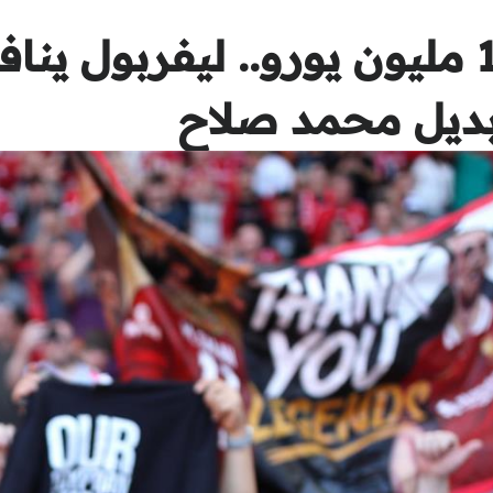
سعره يتخطى 100 مليون يورو.. ليفر
ديل محمد صلاح