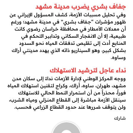
​جفاف بشري يضرب مدينة مشهد
​وفي تحليل مسببات الأزمة، كشف المسؤول الإيراني عن
ظهور مؤشرات “جفاف بشري” في مدينة مشهد؛ ورغم
أن معدلات الأمطار في محافظة خراسان رضوي كانت
طبيعية، إلا أن الانفجار السكاني وتدابير التحكم في
المنابع أدت إلى تقليص تدفقات المياه نحو السدود
بشكل كبير، وهو السيناريو ذاته الذي يهدد مدينتي أراك
وساوه.
​نداء عاجل لترشيد الاستهلاك
ووجه المركز الوطني لإدارة الأزمات نداءً إلى سكان مدن
مشهد، طهران، ساوه، أراك، وكراج لتقنين استهلاك المياه
فوراً، محذراً من أن استمرار النمط الحالي للاستهلاك
سينقل الأزمة مباشرة إلى القطاع المنزلي ومياه الشرب،
ولن يتوقف ضررها عند حدود القطاع الزراعي فحسب.
شارك