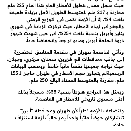
حيث سجل معدل هطول الأمطار العام هذا العام 225 ملم
مقارنة بـ 217 ملم للمتوسط الطويل الأجل بزيادة طفيفة
بلغت 4%. إلا أن الأزمة تكمن في التوزيع الزمني
والجغرافي لهذه الأمطار، حيث تركزت الزيادة في شهري
يناير وأبريل بنسبة بلغت +25%، في حين شهدت شهور
ذروة الحاجة أبريل ومايو تراجعاً وانخفاضاً حاداً.
​وتأتي العاصمة طهران في مقدمة المناطق المتضررة
إلى جانب محافظات قم، قزوين، سمنان، مركزي، وجيلان،
حيث تواجه جميعها نقصاً مائياً خانقاً. وبحسب البيانات
الرسمية​لم يتجاوز حجم الأمطار في طهران حاجز الـ 155
ملم، مقارنة بالمتوسط المعتاد البالغ 250 ملم.
و​يمثل هذا التراجع هبوطاً بنسبة 38%، مسجلاً بذلك
أدنى مستوى تاريخي للأمطار في العاصمة.
و​تتضاعف الأزمة نظراً لأن طهران ومحافظة “ألبرز”
تتشاركان حوضاً مائياً واحداً يمر حالياً بأزمة استنزاف
حادة.