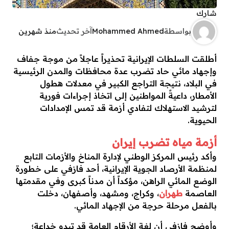
شارك
بواسطة
Mohammed Ahmed
آخر تحديث
منذ شهرين
أطلقت السلطات الإيرانية تحذيراً عاجلاً من موجة جفاف
وإجهاد مائي حاد تضرب عدة محافظات والمدن الرئيسية
في البلاد، نتيجة التراجع الكبير في معدلات هطول
الأمطار، داعيةً المواطنين إلى اتخاذ إجراءات فورية
لترشيد الاستهلاك لتفادي أزمة قد تمس الإمدادات
الحيوية.
أزمة مياه تضرب إيران
وأكد رئيس المركز الوطني لإدارة المناخ والأزمات التابع
لمنظمة الأرصاد الجوية الإيرانية، أحد فازفي على خطورة
الوضع المائي الراهن، مؤكداً أن مدناً كبرى وفي مقدمتها
العاصمة
طهران
، وكراج، ومشهد، وأصفهان، دخلت
بالفعل مرحلة حرجة من الإجهاد المائي.
​وأوضح فازفي أن لغة الأرقام العامة قد تبدو خداعة؛