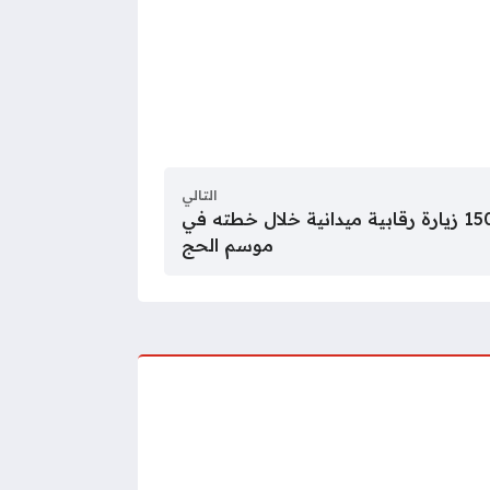
التالي
“الالتزام البيئي” ينفذ 1500 زيارة رقابية ميدانية خلال خطته في
موسم الحج