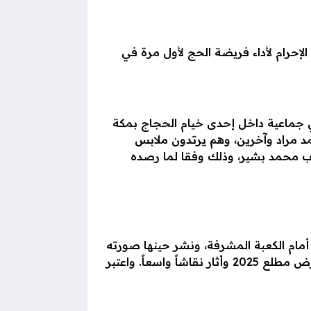
لإحرام لأداء فريضة الحج لأول مرة في
ماعية داخل إحدى خيام الحجاج بمكة
مد مراد وآخرين، وهم يرتدون ملابس
طرب محمد بشير، وذلك وفقا لما رصده
ة الفنان أحمد داوود من أمام الكعبة المشرفة، ونشر حينها صورته
بملابس الإحرام وعلق مازحاً: والله العظيم أنا مش ملحد، في إشارة إلى فيلمه المثير للجدل الملحد الذي عرض مطلع 2025 وأثار نقاشاً واسعاً. واعتبر