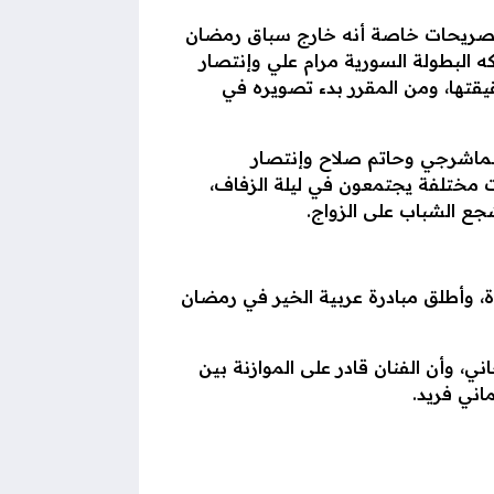
م ومسلسل خارج رمضان. وأكد في تصريحات خاصة أنه خارج سباق رمضان
حمد عادل، ويشاركه البطولة السورية مرام علي وإنتصار
قتها، ومن المقرر بدء تصويره في
لشماشرجي وحاتم صلاح وإنتصار
 مختلفة يجتمعون في ليلة الزفاف،
جع الشباب على الزواج.
، وأطلق مبادرة عربية الخير في رمضان
 وأن الفنان قادر على الموازنة بين
اني فريد.