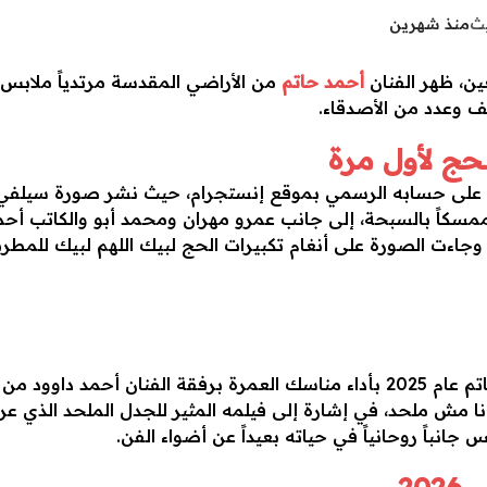
يث
منذ شهرين
ين، ظهر الفنان
أحمد حاتم
من الأراضي المقدسة مرتدياً ملابس ا
ف وعدد من الأصدقاء.
حج لأول مرة
ى حسابه الرسمي بموقع إنستجرام، حيث نشر صورة سيلفي ج
ممسكاً بالسبحة، إلى جانب عمرو مهران ومحمد أبو والكاتب أح
، وجاءت الصورة على أنغام تكبيرات الحج لبيك اللهم لبيك للم
وتأتي رحلة الحج هذه بعد أن ختم أحمد حاتم عام 2025 بأداء مناسك العمرة برفق
انباً روحانياً في حياته بعيداً عن أضواء الفن.