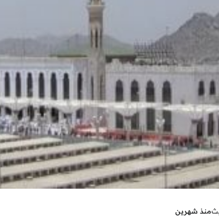
يث
منذ شهرين