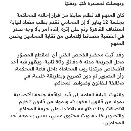
وتوصلت لمصدره فنيًا وتقنيًا.
كان المتهم قد تظلم سابقا من قرار إحالته للمحاكمة
بجلسة 12 يناير ألا إن المحامي تقدم بطلب مضاد لنيابة
استئناف القاهرة وتم على إثره إلغاء أمر بألا وجه صدر
في القضية متساندا لإلتماس من نقابة المحامين يخص
المتهم.
وقد أثبت محضر الفحص الفني أن المقطع المصوَّر
محل الجريمة مدته 6 دقائق و50 ثانية، ويظهر فيه أحد
الأشخاص مرتديًا روب المحاماة داخل قاعة المحكمة،
وأن التصوير تم دون تصريح وبطريقة خلسة، في
مخالفة للقانون وضوابط المحاكم.
وانتهت النيابة العامة إلى قيد الواقعة جنحة اقتصادية
بمواد من قانون العقوبات، وبمواد من قانون تنظيم
الاتصالات وذلك لاتهامه بالاعتداء على حرمة المحاكم
والتصوير خلسة وبث محتوى مسيء يمس بسمعة أحد
المحامين.