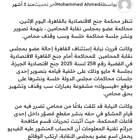
بواسطة
Mohammed Ahmed
آخر تحديث
منذ 3 أشهر
تنظر محكمة جنح الاقتصادية بالقاهرة، اليوم الإثنين،
محاكمة عضو بمجلس نقابة المحامين ، بتهمة تصوير
ونشر جلسة محاكمة خلسة وسب وقذف محامي.
وكانت قررت نيابة إستئناف القاهرة إحالة عضو بمجلس
نقابة المحامين للمحاكمة أمام جنح القاهرة الاقتصادية
في القضية رقم 258 لسنة 2025 جنح اقتصادية الجيزة،
بجلسة 4 مايو وذلك على خلفية قيامه بتصوير إحدى
جلسات محاكمات مجلس الدولة خلسة ونشرها على
موقع «فيسبوك» مشفوعة بعبارات سب وقذف وتشهير
بحق محامي.
وكانت النيابة قد تلقت بلاغًا من محامي تضرر فيه من
قيام المشكو في حقه بنشر مقطع مُصوَّر داخل إحدى
قاعات المحكمة، حيث أثبتت تحريات قسم مكافحة
جرائم تقنية المعلومات أن الحساب المنشور عليه الفيديو
يحمل اسم عضو بمجلس النقابة، ارتكب الوقائع