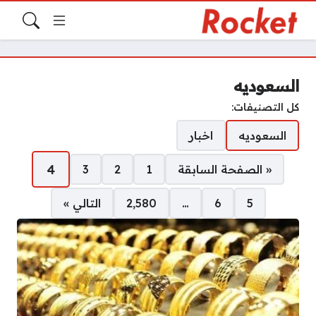
السعوديه
كل التصنيفات:
السعوديه
اخبار
صفحات:
4
« الصفحة السابقة
1
2
3
5
6
…
2٬580
التالي »