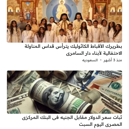
بطريرك الأقباط الكاثوليك يترأس قداس المناولة
الاحتفالية لأبناء دار السامرى
منذ 3 أشهر
السعوديه
ثبات سعر الدولار مقابل الجنيه فى البنك المركزى
المصرى اليوم السبت