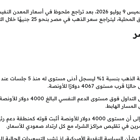
ننشر آخر تحديث في سعر الذهب اليوم الخميس 9 يوليو 2026، بعد تراجع ملح
ر
ورغم التراجع، تمكن الذهب من الحفاظ
وأشار تقرير حديث صادر عن ساكسو بنك إلى أن مستوى 4000 دولار للأونص