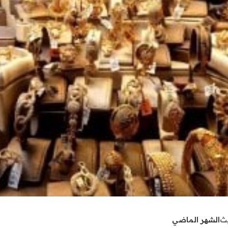
يث
الشهر الماضي