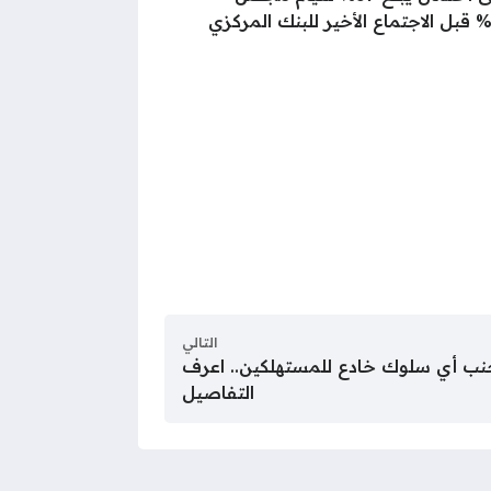
لاحتياطي الفيدرالي برفع أسعار الفائدة خلال اجتماع سبتمبر المقبل، مقارنة بتوقعات كانت تقترب من 70% قبل الاجتماع الأخير للبنك المركزي
التالي
تجنب أي سلوك خادع للمستهلكين.. اعرف
التفاصيل