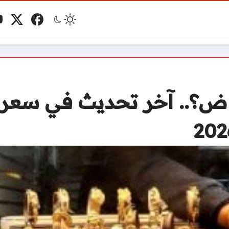
فيسبوك
منصة 
ي
مو
ض؟.. آخر تحديث في سعر ا