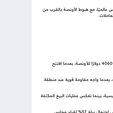
وظ في أسعار المعدن النفيس عالميًا، مع هبوط الأونصة بالقرب من
وعلى الصعيد العالمي، انخفض سعر أونصة الذهب بنسبة 1% ليسجل أدنى مستوى له منذ 5 جلسات عند 4060 دولارًا للأونصة، بعدما افتتح
 على التداول فوق مستوى الدعم النفسي البالغ 4000 دولار للأونصة، بعدما واجه مقاومة قوية عند منطقة
ة أثبت قوته كمنطقة دعم رئيسية، بينما تعكس عمليات البيع المكثفة
وفي الوقت نفسه، رفعت الأسواق توقعاتها بشأن السياسة النقدية الأميركية، إذ تشير التسعيرات الحالية إلى احتمال يبلغ 57% لقيام مجلس