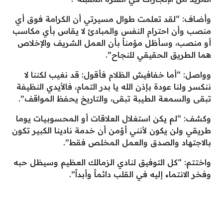
وأضاف: “لقد تعلمت طوال مسيرتي أن الكرامة فوق أي
منصب وأن احترام النفس والمبادئ لا يقاس بأي مكاسب
أو منصب، وسأظل مؤمناً بأن العمل الشريف والإخلاص
هما الطريق الحقيقي للنجاح”.
وواصل: “أما خفافيش الظلام فأقول: قد نغيب لكننا لا
ننكسر ولنا عودة بإذن الله يا بدر التمام، فالأيدي النظيفة
تبقى والسمعة الطيبة تبقى، والتاريخ يحفظ المواقف”.
وكشف: “لم يكن استغلال العلاقات أو المحسوبيات يوما
طريقي ولن يكون لأنني أؤمن أن خدمة نادينا الكبير تكون
بالاجتهاد والصدق والعمل المخلص فقط”.
واختتم: “كل التوفيق لنادي الزمالك العظيم وسيظل حبه
وفخر الانتماء إليه في القلب دائماً وأبداً”.