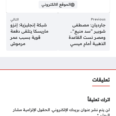
الموقع الالكتروني
Previous
التالي
جارديان: مصطفى
شبكة إنجليزية: إنزو
شوبير “سد منيع”..
ماريسكا يتلقى دفعة
ومصر نست القاعدة
قوية بسبب عمر
الذهبية أمام ميسي
مرموش
تعليقات
اترك تعليقاً
لن يتم نشر عنوان بريدك الإلكتروني.
الحقول الإلزامية مشار
إليها بـ
*